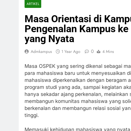
ARTIKEL
Masa Orientasi di Kampu
Pengenalan Kampus ke
yang Nyata
0
Admkampus
1 Year Ago
4 Mins
Masa OSPEK yang sering dikenal sebagai ma
para mahasiswa baru untuk menyesuaikan diri
mahasiswa diperkenalkan dengan beragam aspe
program studi yang ada, sampai kegiatan ak
hanya sekadar ajang perkenalan, melainkan 
membangun komunitas mahasiswa yang solid
berkenalan dan membangun relasi sosial yan
tinggi.
Memasuki kehidupan mahasiswa yang nyata, b