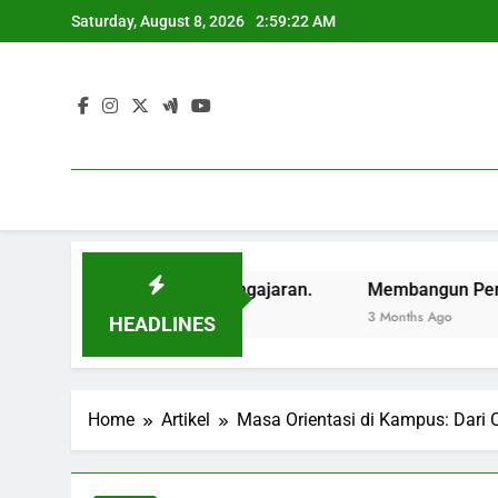
Skip
Saturday, August 8, 2026
2:59:23 AM
to
content
alam dan Luar Pengajaran.
Membangun Perekrutan Global
3 Months Ago
HEADLINES
Home
Artikel
Masa Orientasi di Kampus: Dari