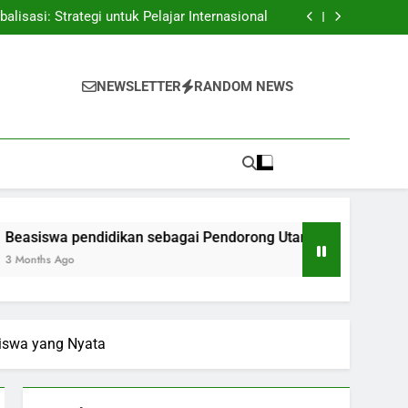
ndidikan di Di Dalam dan Luar Pengajaran.
isasi: Strategi untuk Pelajar Internasional
ai Pendorong Utama Prestasi Pelajar: Kisah
Inspiratif
promosikan Kreativitas di Kalangan Pelajar
ndidikan di Di Dalam dan Luar Pengajaran.
isasi: Strategi untuk Pelajar Internasional
NEWSLETTER
RANDOM NEWS
ai Pendorong Utama Prestasi Pelajar: Kisah
Inspiratif
promosikan Kreativitas di Kalangan Pelajar
ndidikan sebagai Pendorong Utama Prestasi Pelajar: Kisah Ins
iswa yang Nyata