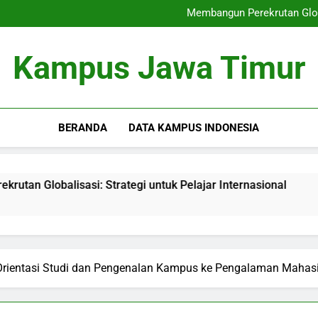
Kampus Merdeka: Menyatukan Pe
Membangun Perekrutan Global
Beasiswa pendidikan sebag
Lomba Karya Ilmiah: Mem
Kampus Merdeka: Menyatukan Pe
Kampus Jawa Timur
Membangun Perekrutan Global
Beasiswa pendidikan sebag
Lomba Karya Ilmiah: Mem
BERANDA
DATA KAMPUS INDONESIA
isasi: Strategi untuk Pelajar Internasional
Beasiswa pe
3 Months Ago
 Orientasi Studi dan Pengenalan Kampus ke Pengalaman Mahas