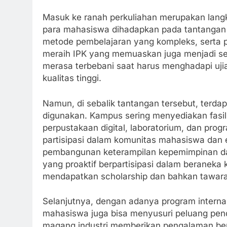
Masuk ke ranah perkuliahan merupakan langkah
para mahasiswa dihadapkan pada tantangan 
metode pembelajaran yang kompleks, serta p
meraih IPK yang memuaskan juga menjadi s
merasa terbebani saat harus menghadapi uji
kualitas tinggi.
Namun, di sebalik tantangan tersebut, te
digunakan. Kampus sering menyediakan fasili
perpustakaan digital, laboratorium, dan prog
partisipasi dalam komunitas mahasiswa dan e
pembangunan keterampilan kepemimpinan dan
yang proaktif berpartisipasi dalam beraneka 
mendapatkan scholarship dan bahkan tawaran 
Selanjutnya, dengan adanya program internas
mahasiswa juga bisa menyusuri peluang pendi
magang industri memberikan pengalaman ber