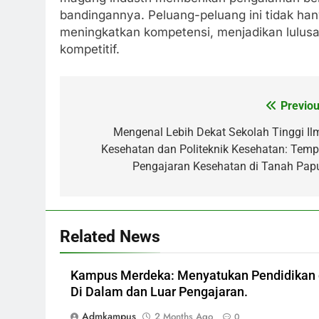
bandingannya. Peluang-peluang ini tidak h
meningkatkan kompetensi, menjadikan lulusan
kompetitif.
Previou
Post
navigation
Mengenal Lebih Dekat Sekolah Tinggi Il
Kesehatan dan Politeknik Kesehatan: Temp
Pengajaran Kesehatan di Tanah Pap
Related News
Kampus Merdeka: Menyatukan Pendidikan 
Di Dalam dan Luar Pengajaran.
Admkampus
2 Months Ago
0