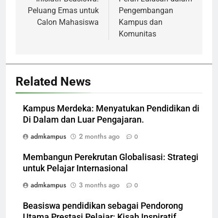
navigation
Peluang Emas untuk
Pengembangan
Calon Mahasiswa
Kampus dan
Komunitas
Related News
Kampus Merdeka: Menyatukan Pendidikan di
Di Dalam dan Luar Pengajaran.
admkampus
2 months ago
0
Membangun Perekrutan Globalisasi: Strategi
untuk Pelajar Internasional
admkampus
3 months ago
0
Beasiswa pendidikan sebagai Pendorong
Utama Prestasi Pelajar: Kisah Inspiratif